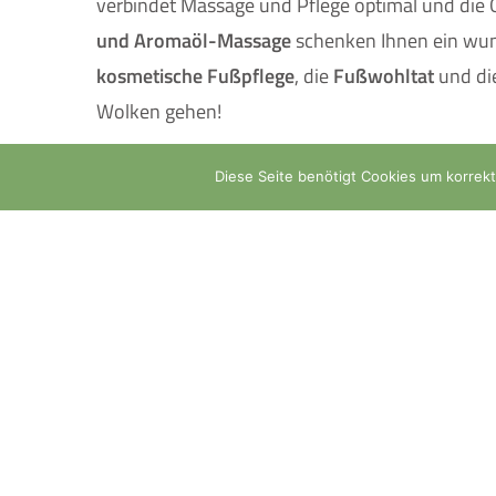
verbindet Massage und Pflege optimal und di
und Aromaöl-Massage
schenken Ihnen ein wun
kosmetische Fußpflege
, die
Fußwohltat
und di
Wolken gehen!
Details & Preise
Diese Seite benötigt Cookies um korrekt 
Links
Öffnung
Partner
Mo, Di,
Impressum
Sa 9.00
Datenschutz
Donners