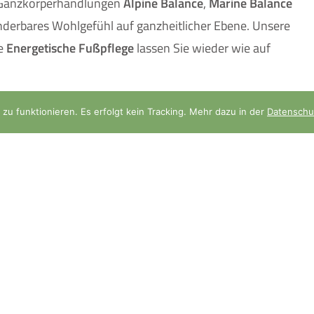
e Ganzkörperhandlungen
Alpine Balance
,
Marine Balance
derbares Wohlgefühl auf ganzheitlicher Ebene. Unsere
e
Energetische Fußpflege
lassen Sie wieder wie auf
zu funktionieren. Es erfolgt kein Tracking. Mehr dazu in der
Datenschu
szeiten
Aktuelles
Professional Micro-Needli
 Mi, Fr 9.00-18.30 Uhr
-14.00 Uhr
Neu bei uns: Aqua Facial
tags nach
Behandlung