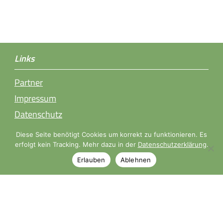
Links
Partner
Impressum
Datenschutz
Diese Seite benötigt Cookies um korrekt zu funktionieren. Es
Öffnungszeiten
erfolgt kein Tracking. Mehr dazu in der
Datenschutzerklärung
.
Erlauben
Ablehnen
Mo, Di, Mi, Fr 9.00-18.30 Uhr
Sa 9.00-14.00 Uhr
Donnerstags nach Terminvereinbarung