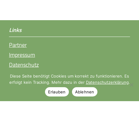
Links
Partner
Impressum
Datenschutz
Diese Seite benötigt Cookies um korrekt zu funktionieren. Es
erfolgt kein Tracking. Mehr dazu in der
Datenschutzerklärung
.
Öffnungszeiten
Erlauben
Ablehnen
Mo, Di, Mi, Fr 9.00-18.30 Uhr
Sa 9.00-14.00 Uhr
Donnerstags nach Terminvereinbarung