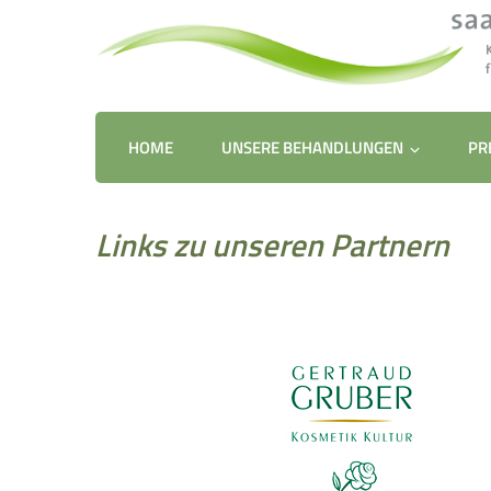
Kosmetik
saa – kosmetik für die seele 
für die Seele
–
Neuss
HOME
UNSERE BEHANDLUNGEN
PR
Links zu unseren Partnern