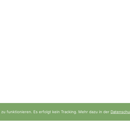
szeiten
Aktuelles
zu funktionieren. Es erfolgt kein Tracking. Mehr dazu in der
Datenschu
Professional Micro-Needli
 Mi, Fr 9.00-18.30 Uhr